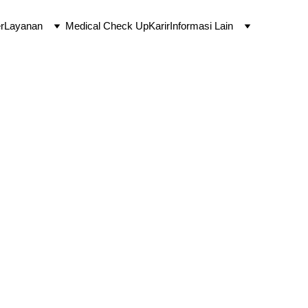
r
Layanan
Medical Check Up
Karir
Informasi Lain
ngkoso
go, SE, S.Ag,
 MM, CAAE