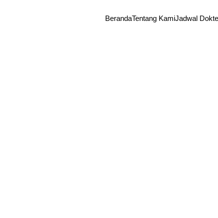
Beranda
Tentang Kami
Jadwal Dokte
drg. A
Buonou
M.Ag,