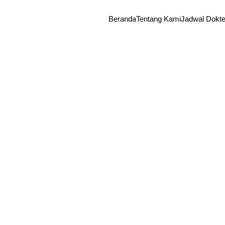
Beranda
Tentang Kami
Jadwal Dokte
dr. Ma
Sp.OG
Dokter Spes