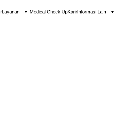
r
Layanan
Medical Check Up
Karir
Informasi Lain
man Hilman,
ialis Kandungan